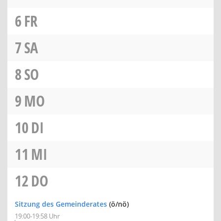
6
FR
7
SA
8
SO
9
MO
10
DI
11
MI
12
DO
Sitzung des Gemeinderates
(ö/nö)
19:00-19:58 Uhr