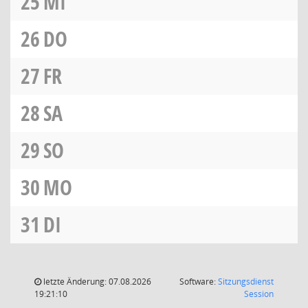
25
MI
26
DO
27
FR
28
SA
29
SO
30
MO
31
DI
letzte Änderung: 07.08.2026
Software:
Sitzungsdienst
(Wird in
19:21:10
Session