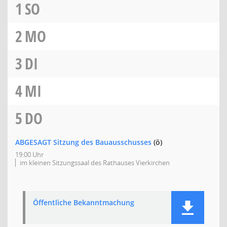
1
SO
2
MO
3
DI
4
MI
5
DO
ABGESAGT Sitzung des Bauausschusses
(ö)
19:00 Uhr
im kleinen Sitzungssaal des Rathauses Vierkirchen
Öffentliche Bekanntmachung