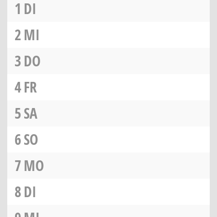
1
DI
2
MI
3
DO
4
FR
5
SA
6
SO
7
MO
8
DI