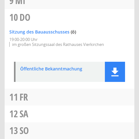
9
MI
10
DO
Sitzung des Bauausschusses
(ö)
19:00-20:00 Uhr
im großen Sitzungssaal des Rathauses Vierkirchen
Öffentliche Bekanntmachung
11
FR
12
SA
13
SO