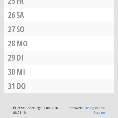
25
FR
26
SA
27
SO
28
MO
29
DI
30
MI
31
DO
letzte Änderung: 07.08.2026
Software:
Sitzungsdienst
(Wird in
08:21:10
Session