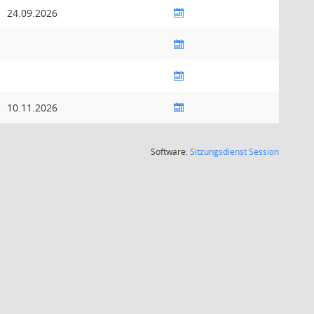
24.09.2026
10.11.2026
(Wird in
Software:
Sitzungsdienst
Session