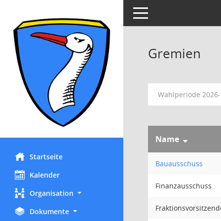
Toggle navigation
Gremien
Wahlperiode 2026
Name
Startseite
Bauausschuss
Kalender
Finanzausschuss
Organisation
Fraktionsvorsitzend
Dokumente