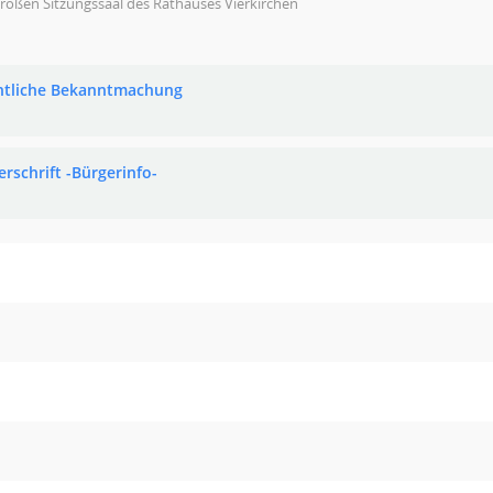
roßen Sitzungssaal des Rathauses Vierkirchen
ntliche Bekanntmachung
erschrift -Bürgerinfo-