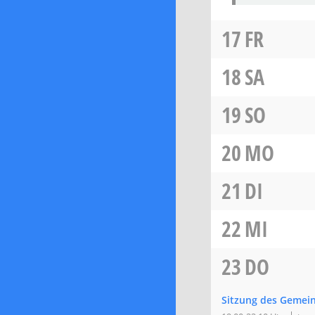
17
FR
18
SA
19
SO
20
MO
21
DI
22
MI
23
DO
Sitzung des Gemei