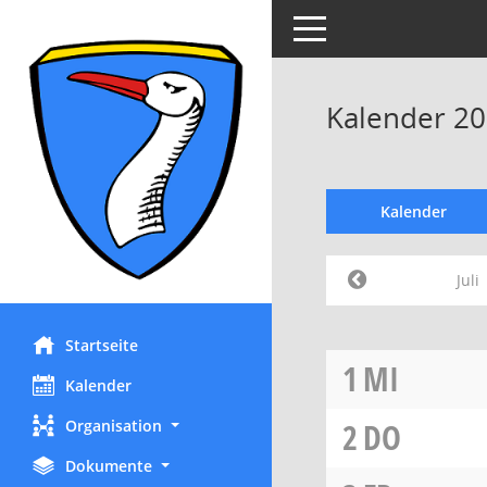
Toggle navigation
Kalender 202
Kalender
Juli
Startseite
1
MI
Kalender
Organisation
2
DO
Dokumente