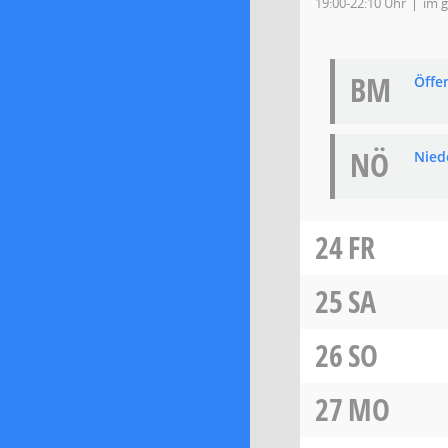
19:00-22:10 Uhr
im g
BM
Öffe
NÖ
Nied
24
FR
25
SA
26
SO
27
MO