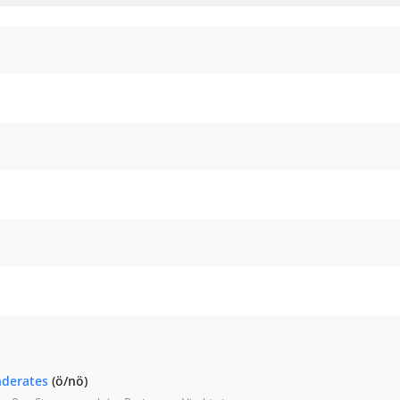
nderates
(ö/nö)