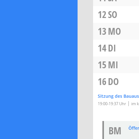
12
SO
13
MO
14
DI
15
MI
16
DO
Sitzung des Bauau
19:00-19:37 Uhr
im k
BM
Öffe