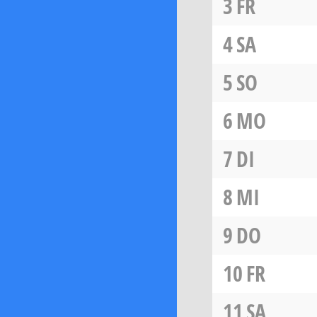
3
FR
4
SA
5
SO
6
MO
7
DI
8
MI
9
DO
10
FR
11
SA