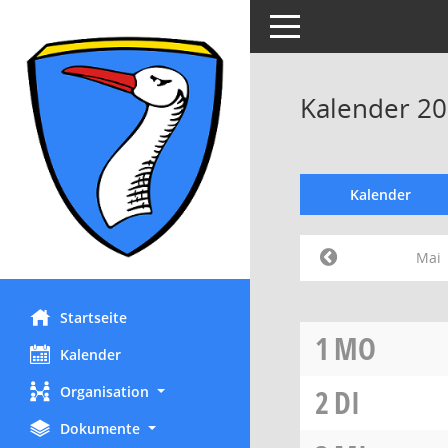
Toggle navigation
Kalender 20
Kalender
Mai
Startseite
1
MO
Kalender
Organisation
2
DI
Dokumente