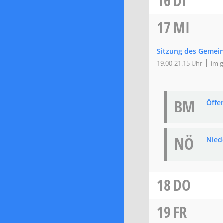
16
DI
17
MI
Sitzung des Gemei
19:00-21:15 Uhr
im g
BM
Öffe
NÖ
Nied
18
DO
19
FR