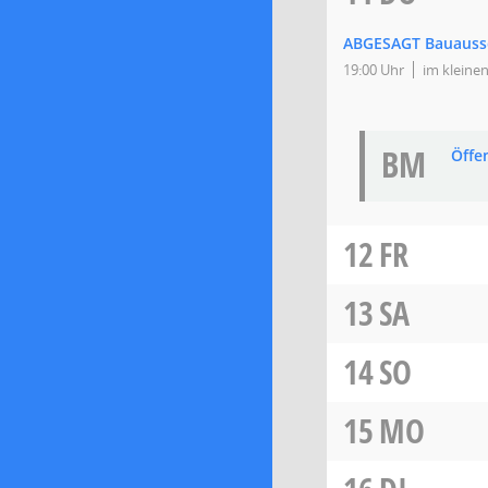
ABGESAGT Bauauss
19:00 Uhr
im kleine
BM
Öffe
12
FR
13
SA
14
SO
15
MO