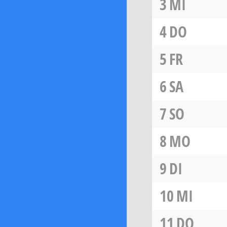
3
MI
4
DO
5
FR
6
SA
7
SO
8
MO
9
DI
10
MI
11
DO