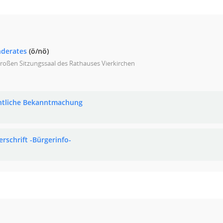
nderates
(ö/nö)
roßen Sitzungssaal des Rathauses Vierkirchen
ntliche Bekanntmachung
erschrift -Bürgerinfo-