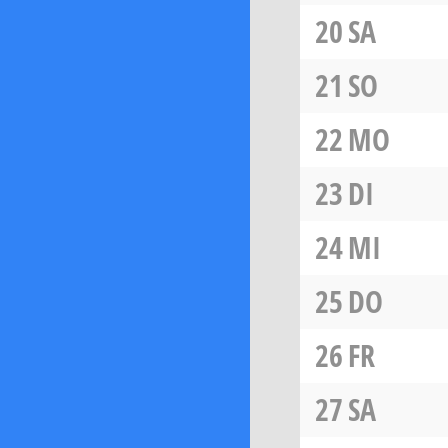
20
SA
21
SO
22
MO
23
DI
24
MI
25
DO
26
FR
27
SA