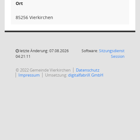
Ort
85256 Vierkirchen
letzte Änderung: 07.08.2026
Software:
Sitzungsdienst
(Wird in
04:21:11
Session
© 2022 Gemeinde Vierkirchen
Datenschutz
Impressum
Umsetzung:
digitalfabriX GmbH