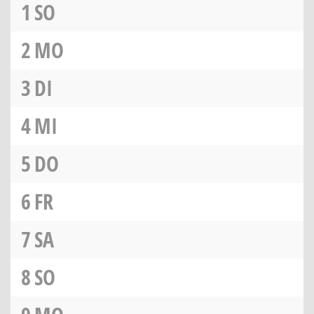
1
SO
2
MO
3
DI
4
MI
5
DO
6
FR
7
SA
8
SO