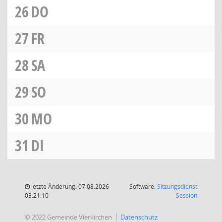
26
DO
27
FR
28
SA
29
SO
30
MO
31
DI
letzte Änderung: 07.08.2026
Software:
Sitzungsdienst
(Wird in
03:21:10
Session
© 2022 Gemeinde Vierkirchen
Datenschutz