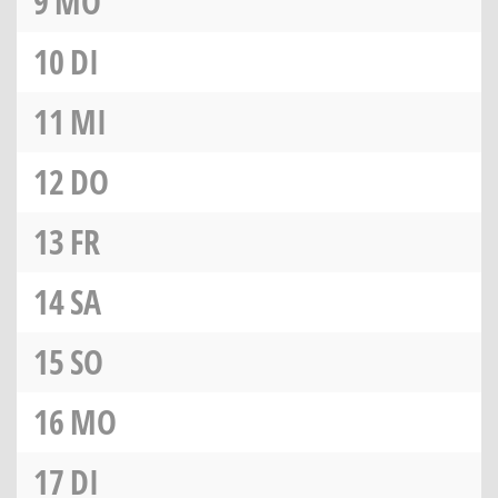
9
MO
10
DI
11
MI
12
DO
13
FR
14
SA
15
SO
16
MO
17
DI