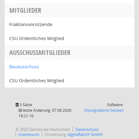
MITGLIEDER
Fraktionsvorsitzende
CSU Ordentliches Mitglied
AUSSCHUSSMITGLIEDER
Bauausschuss
CSU Ordentliches Mitglied
3 Sätze
Software:
(Wird in
letzte Änderung: 07.08.2026
Sitzungsdienst
Session
16:21:10
© 2022 Gemeinde Vierkirchen
Datenschutz
Impressum
Umsetzung:
digitalfabriX GmbH