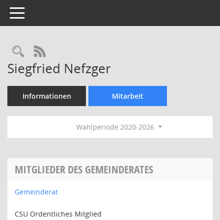
Toggle navigation
Rechercheauswahl
RSS-Feed
Siegfried Nefzger
Informationen
Mitarbeit
Wahlperiode 2020-2026
MITGLIEDER DES GEMEINDERATES
Gemeinderat
CSU Ordentliches Mitglied